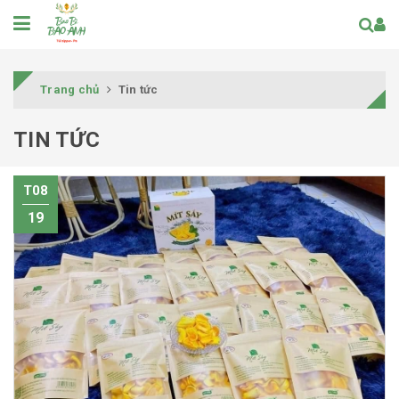
Trang chủ
Tin tức
TIN TỨC
T08
19