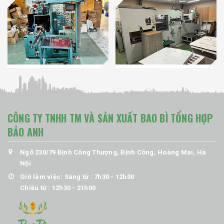
CÔNG TY TNHH TM VÀ SẢN XUẤT BAO BÌ TỔNG HỢP
BẢO ANH
Ngõ 230/79 Định Công Thượng, Định Công, Hoàng Mai, Hà
Nội
Giờ làm việc: Sáng từ : 7h30 - 12h00
Chiều từ : 12h30 - 21h00